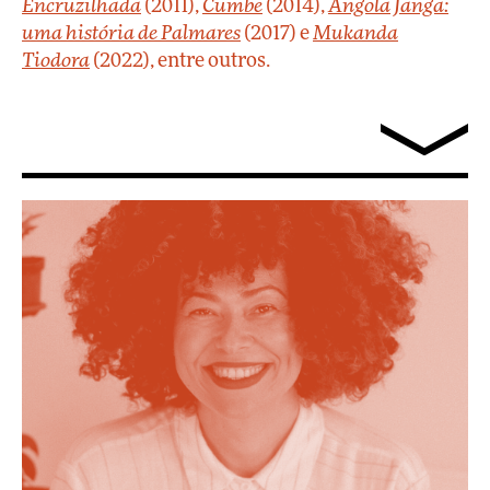
Encruzilhada
(2011),
Cumbe
(2014),
Angola Janga:
uma história de Palmares
(2017) e
Mukanda
Tiodora
(2022), entre outros.