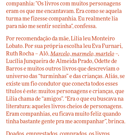
companhia: "Os livros com muitos personagens
eram os que me encantavam. Era como se aquela
turma me fizesse companhia. Eu realmente lia
para não me sentir sozinha", confessa.
Por recomendação da mãe, Lilia leu Monteiro
Lobato. Por sua própria escolha leu Eva Furnari,
Ruth Rocha – Alô,
Marcelo, marmelo, martelo
–,
Lucília Junqueira de Almeida Prado, Odette de
Barros e muitos outros livros que descreviam o
universo das “turminhas” e das crianças. Aliás, se
existe um fio condutor que conecta todos esses
títulos é este: muitos personagens e crianças, que
Lilia chama de “amigos”. “Era o que eu buscava na
literatura: aqueles livros cheios de personagens.
Eram companhias, eu ficava muito feliz quando
tinha bastante gente pra me acompanhar”, brinca.
Doados, emprestados, comprados, os livros