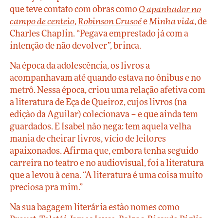
que teve contato com obras como
O apanhador no
campo de centeio
,
Robinson Crusoé
e
Minha vida
, de
Charles Chaplin. “Pegava emprestado já com a
intenção de não devolver”, brinca.
Na época da adolescência, os livros a
acompanhavam até quando estava no ônibus e no
metrô. Nessa época, criou uma relação afetiva com
a literatura de Eça de Queiroz, cujos livros (na
edição da Aguilar) colecionava – e que ainda tem
guardados. E Isabel não nega: tem aquela velha
mania de cheirar livros, vício de leitores
apaixonados. Afirma que, embora tenha seguido
carreira no teatro e no audiovisual, foi a literatura
que a levou à cena. “A literatura é uma coisa muito
preciosa pra mim.”
Na sua bagagem literária estão nomes como