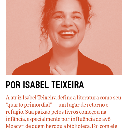
Por Isabel Teixeira
A atriz Isabel Teixeira define a literatura como seu
“quarto primordial” — um lugar de retorno e
refúgio. Sua paixão pelos livros começou na
infância, especialmente por influência do avô
Moacyr, de quem herdou a biblioteca. Foi com ele