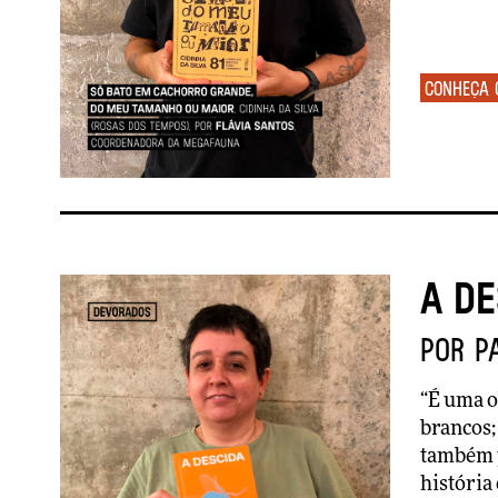
Conheça 
A d
por P
“É uma o
brancos;
também p
história