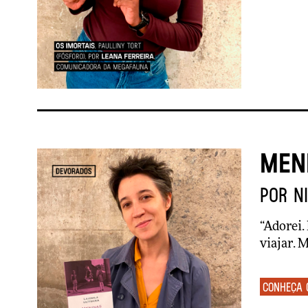
Meni
por N
“
Adorei. 
viajar. 
Conheça 