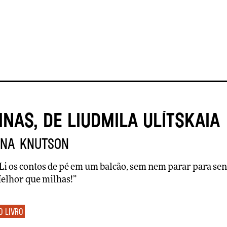
nas, de Liudmila Ulítskaia
ina Knutson
Li os contos de pé em um balcão, sem nem parar para sent
Melhor que milhas!”
o livro