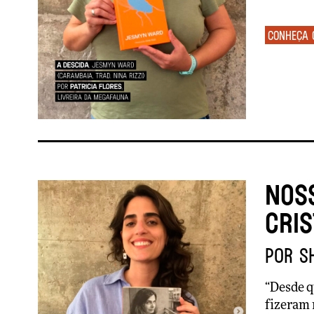
Conheça 
Noss
Cris
por S
“Desde q
fizeram 