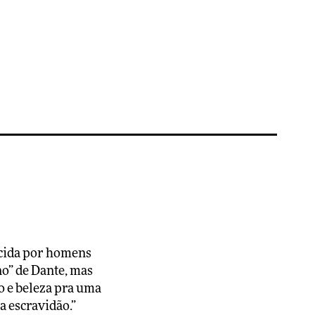
ercida por homens
no” de Dante, mas
o e beleza pra uma
a escravidão.”