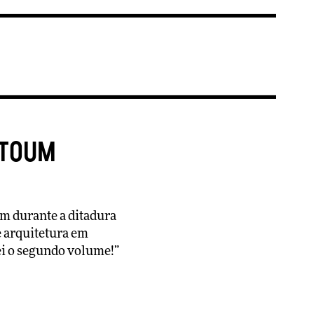
atoum
em durante a ditadura
e arquitetura em
cei o segundo volume!”