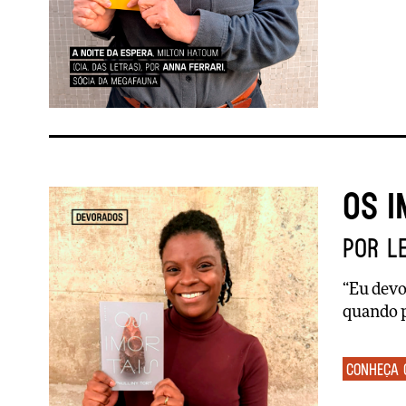
Os i
por L
“Eu devo
quando p
Conheça 