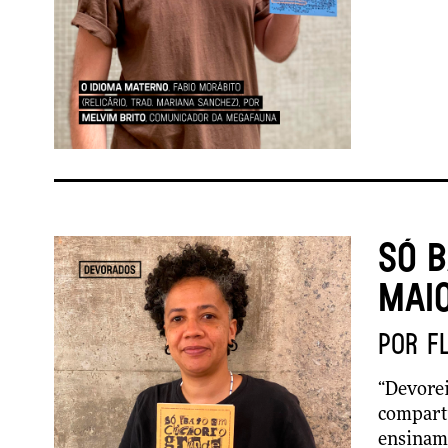
Só 
maio
por F
“
Devorei!
comparti
ensiname