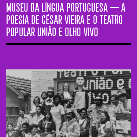
MUSEU DA LÍNGUA PORTUGUESA ─ A
poesia de César Vieira e o Teatro
Popular União e Olho Vivo