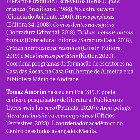
literário e tradutor. Escreveu os livros
O que é
criança
(Brasiliense, 1988),
Nu entre nuvens
(Ciência do Acidente, 2001),
Horas perplexas
(Editora 34, 2008),
Com os dentes na esquina
(Dobradura Editorial, 2018),
Trilhas, notas & outras
tramas
(Dobradura Editorial/Saracura Casa, 2018),
Crítica de trincheira: resenhas
(Giostri Editora,
2019) e
Movimentos portáteis
(Kotter, 2020).
Coordena programas de formação de escritores na
Casa das Rosas, na Casa Guilherme de Almeida e na
Biblioteca Mário de Andrade.
Tomaz Amorim
nasceu em Poá (SP). É poeta,
crítico e pesquisador de literatura. Publicou os
livros
meia lua soco
(Primata, 2020) e
Arquipélago:
literatura brasileira contemporânea
(Ofícios
Terrestres, 2023). É coordenador acadêmico do
Centro de estudos avançados Mecila.