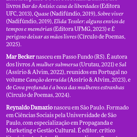
livros
Bar do Anísio: casa de liberdades
(Editora
UFC, 2013),
Quase
(Nadifúndio, 2019),
Sobre viver
(Nadifúndio, 2019),
Elida Tessler: alguns envios de
tempos e memória
s (Editora UFMG, 2023) e
É
perigoso deixar as mãos livres
(Círculo de Poemas,
2025).
Mar Becker
nasceu em Passo Fundo (RS). É autora
dos livros
A mulher submersa
(Urutau, 2021) e
Sal
(
Assírio & Alvim, 2022), reunidos em Portugal no
volume
Canção derruída
(Assírio & Alvim, 2023), e
de
Cova profunda é a boca das mulheres estranhas
(Círculo de Poemas, 2024).
Reynaldo Damazio
nasceu em São Paulo. Formado
em Ciências Sociais pela Universidade de São
Paulo, com especialização em Propaganda e
Marketing e Gestão Cultural. É editor, crítico